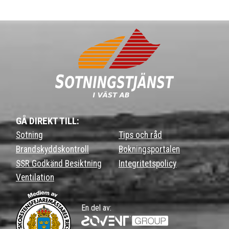
GÅ DIREKT TILL:
Sotning
Tips och råd
Brandskyddskontroll
Bokningsportalen
SSR Godkänd Besiktning
Integritetspolicy
Ventilation
En del av: