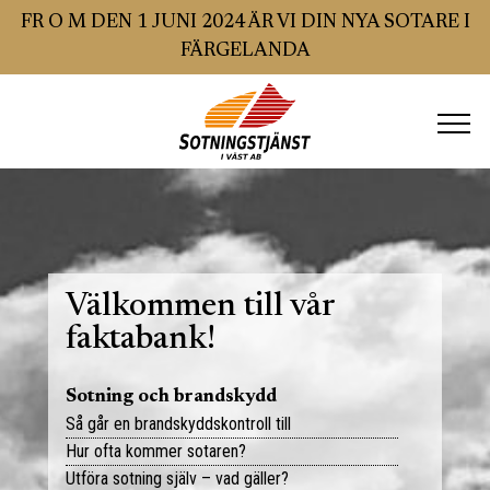
FR O M DEN 1 JUNI 2024 ÄR VI DIN NYA SOTARE I
FÄRGELANDA
Hem
Sotning
Brandskyddskontroll
Välkommen till vår
faktabank!
SSR GODKÄND BESIKTNING
Sotning och brandskydd
Ventilation
Så går en brandskyddskontroll till
Hur ofta kommer sotaren?
Villa och småhus
Radon
Utföra sotning själv – vad gäller?