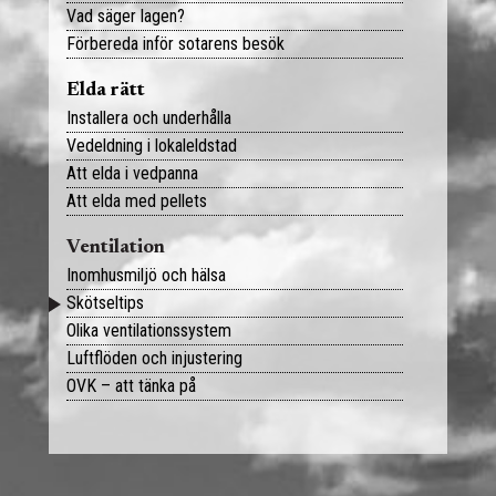
Vad säger lagen?
BRF och förvaltning
Tips och råd
Förbereda inför sotarens besök
OVK
Lediga jobb
Elda rätt
Installera och underhålla
Läckagemätning
Vedeldning i lokaleldstad
Bokningsportalen
Att elda i vedpanna
Att elda med pellets
Kontakt
Ventilation
Inomhusmiljö och hälsa
Skötseltips
Olika ventilationssystem
Luftflöden och injustering
OVK – att tänka på