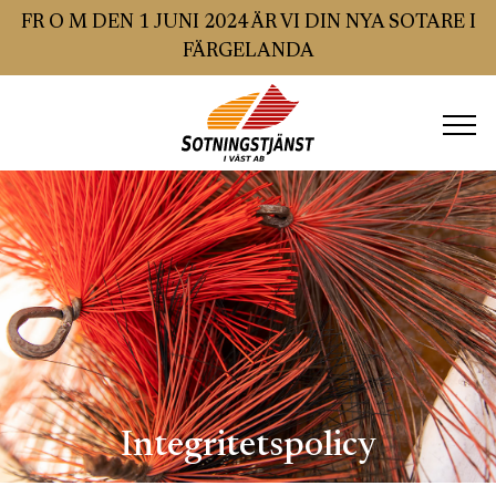
FR O M DEN 1 JUNI 2024 ÄR VI DIN NYA SOTARE I
FÄRGELANDA
Hem
Sotning
Brandskyddskontroll
SSR GODKÄND BESIKTNING
Ventilation
Integritetspolicy
Villa och småhus
Radon