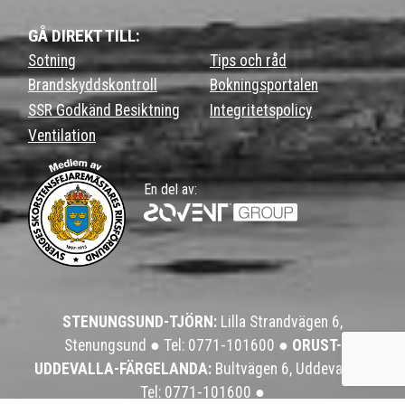
GÅ DIREKT TILL:
Sotning
Tips och råd
Brandskyddskontroll
Bokningsportalen
SSR Godkänd Besiktning
Integritetspolicy
Ventilation
En del av:
STENUNGSUND-TJÖRN:
Lilla Strandvägen 6,
Stenungsund ●
Tel: 0771-101600
●
ORUST-
UDDEVALLA-FÄRGELANDA:
Bultvägen 6, Uddevalla ●
Tel: 0771-101600
●