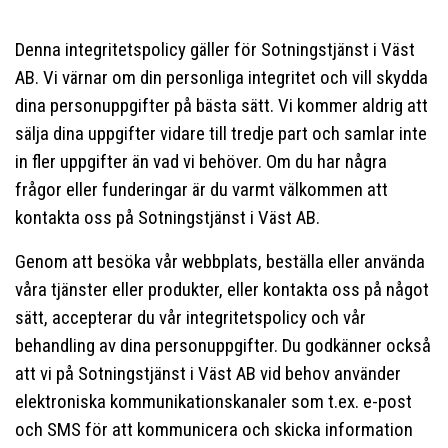
BRF och förvaltning
Tips och råd
Denna integritetspolicy gäller för Sotningstjänst i Väst
OVK
AB. Vi värnar om din personliga integritet och vill skydda
Lediga jobb
dina personuppgifter på bästa sätt. Vi kommer aldrig att
Läckagemätning
sälja dina uppgifter vidare till tredje part och samlar inte
Bokningsportalen
in fler uppgifter än vad vi behöver. Om du har några
Kontakt
frågor eller funderingar är du varmt välkommen att
kontakta oss på Sotningstjänst i Väst AB.
Genom att besöka vår webbplats, beställa eller använda
våra tjänster eller produkter, eller kontakta oss på något
sätt, accepterar du vår integritetspolicy och vår
behandling av dina personuppgifter. Du godkänner också
att vi på Sotningstjänst i Väst AB vid behov använder
elektroniska kommunikationskanaler som t.ex. e-post
och SMS för att kommunicera och skicka information