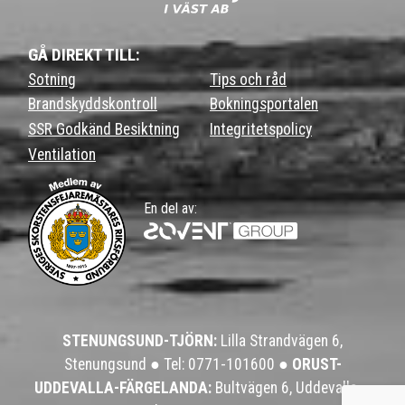
GÅ DIREKT TILL:
Sotning
Tips och råd
Brandskyddskontroll
Bokningsportalen
SSR Godkänd Besiktning
Integritetspolicy
Ventilation
En del av:
STENUNGSUND-TJÖRN:
Lilla Strandvägen 6,
Stenungsund ●
Tel: 0771-101600
●
ORUST-
UDDEVALLA-FÄRGELANDA:
Bultvägen 6, Uddevalla ●