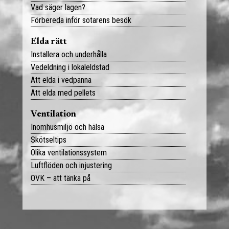
Vad säger lagen?
BRF och förvaltning
Tips och råd
Förbereda inför sotarens besök
OVK
Lediga jobb
Elda rätt
Installera och underhålla
Läckagemätning
Vedeldning i lokaleldstad
Bokningsportalen
Att elda i vedpanna
Att elda med pellets
Kontakt
Ventilation
Inomhusmiljö och hälsa
Skötseltips
Olika ventilationssystem
Luftflöden och injustering
OVK – att tänka på