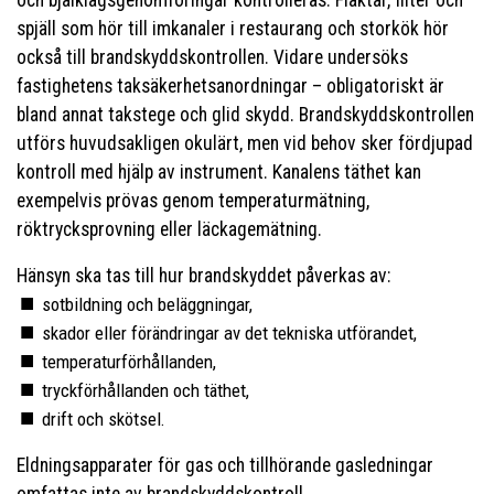
och bjälklagsgenomföringar kontrolleras. Fläktar, filter och
spjäll som hör till imkanaler i restaurang och storkök hör
också till brandskyddskontrollen. Vidare undersöks
fastighetens taksäkerhetsanordningar – obligatoriskt är
bland annat takstege och glid skydd. Brandskyddskontrollen
utförs huvudsakligen okulärt, men vid behov sker fördjupad
kontroll med hjälp av instrument. Kanalens täthet kan
exempelvis prövas genom temperaturmätning,
röktrycksprovning eller läckagemätning.
Hänsyn ska tas till hur brandskyddet påverkas av:
sotbildning och beläggningar,
skador eller förändringar av det tekniska utförandet,
temperaturförhållanden,
tryckförhållanden och täthet,
drift och skötsel.
Eldningsapparater för gas och tillhörande gasledningar