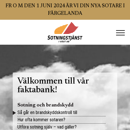
FR O M DEN 1 JUNI 2024 ÄR VI DIN NYA SOTARE I
FÄRGELANDA
Hem
Sotning
Brandskyddskontroll
Välkommen till vår
faktabank!
SSR GODKÄND BESIKTNING
Sotning och brandskydd
Ventilation
Så går en brandskyddskontroll till
Hur ofta kommer sotaren?
Villa och småhus
Radon
Utföra sotning själv – vad gäller?