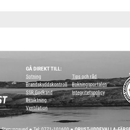
GÅ DIREKT TILL:
Sotning
Tips och råd
Brandskyddskontroll
Bokningsportalen
SSR Godkänd
Integritetspolicy
Besiktning
Ventilation
6, Stenungsund ●
Tel: 0771-101600
●
ORUST-UDDEVALLA-FÄRG