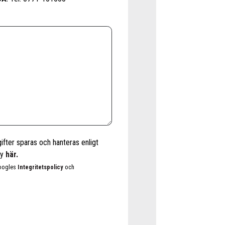
fter sparas och hanteras enligt
cy
här.
Googles
Integritetspolicy
och