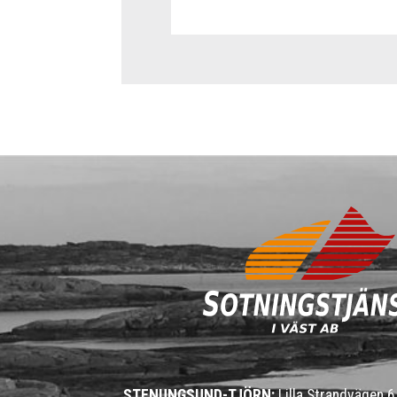
STENUNGSUND-TJÖRN:
Lilla Strandvägen 