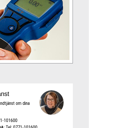
änst
undtjänst om dina
71-101600
Tel: 0771-101600
A: