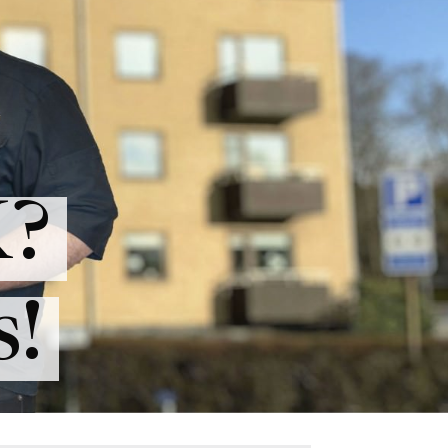
K?
s!