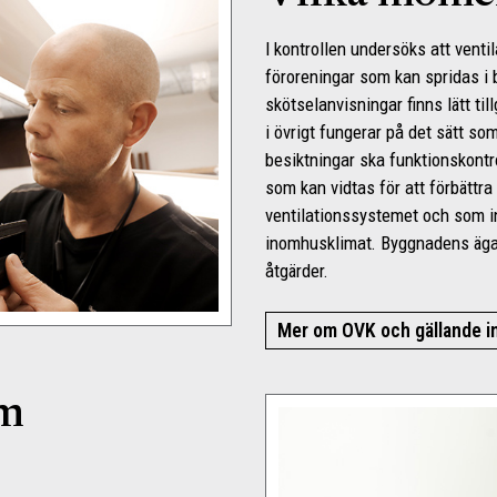
I kontrollen undersöks att venti
föroreningar som kan spridas i 
skötselanvisningar finns lätt ti
i övrigt fungerar på det sätt s
besiktningar ska funktionskontr
som kan vidtas för att förbättra
ventilationssystemet och som i
inomhusklimat. Byggnadens äga
åtgärder.
Mer om OVK och gällande in
om