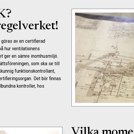
K?
 regelverket!
 göras av en certifierad
på hur ventilationens
et ger en sämre inomhusmiljö.
ättsföreningen, som ska se till
kkunnig funktionskontrollant,
ertifieringsorgan. Det bör finnas
lbundna kontroller, hos
Vilka mome