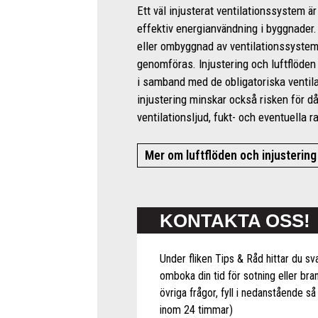
Ett väl injusterat ventilationssystem är
effektiv energianvändning i byggnader.
eller ombyggnad av ventilationssysteme
genomföras. Injustering och luftflöden
i samband med de obligatoriska ventilat
injustering minskar också risken för d
ventilationsljud, fukt- och eventuella 
Mer om luftflöden och injustering
KONTAKTA OSS!
Under fliken Tips & Råd hittar du sva
omboka din tid för sotning eller bra
övriga frågor, fyll i nedanstående så 
inom 24 timmar)