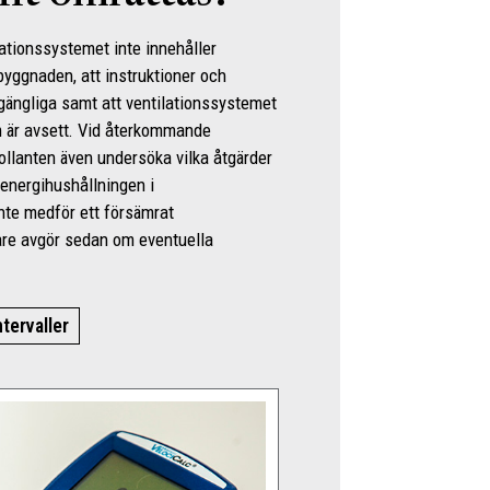
lationssystemet inte innehåller
byggnaden, att instruktioner och
llgängliga samt att ventilationssystemet
om är avsett. Vid återkommande
ollanten även undersöka vilka åtgärder
 energihushållningen i
nte medför ett försämrat
re avgör sedan om eventuella
tervaller