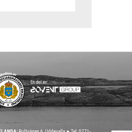
En del av:
ELANDA:
Bultvägen 6, Uddevalla ●
Tel: 0771-