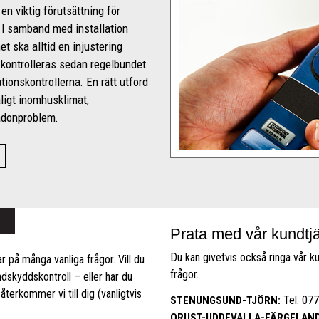
 en viktig förutsättning för
 I samband med installation
t ska alltid en injustering
 kontrolleras sedan regelbundet
ionskontrollerna. En rätt utförd
åligt inomhusklimat,
radonproblem.
Prata med vår kundtj
Du kan givetvis också ringa vår k
r på många vanliga frågor. Vill du
frågor.
ndskyddskontroll – eller har du
återkommer vi till dig (vanligtvis
Tel: 07
STENUNGSUND-TJÖRN:
ORUST-UDDEVALLA-FÄRGELAND