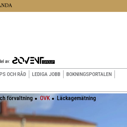
LANDA
el av:
IPS OCH RÅD
LEDIGA JOBB
BOKNINGSPORTALEN
ch förvaltning
OVK
Läckagemätning