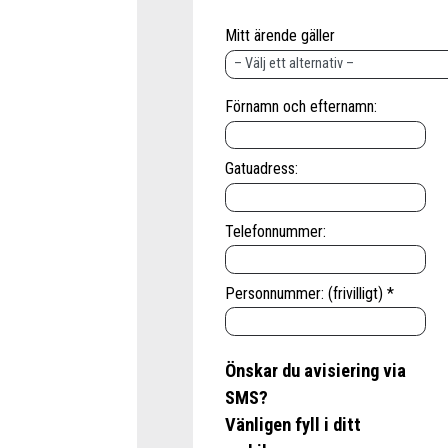
Mitt ärende gäller
Förnamn och efternamn:
Gatuadress:
Telefonnummer:
Personnummer: (frivilligt) *
Önskar du avisiering via
SMS?
Vänligen fyll i ditt