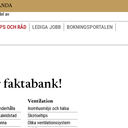
LANDA
el av:
IPS OCH RÅD
LEDIGA JOBB
BOKNINGSPORTALEN
r faktabank!
Ventilation
nderhålla
Inomhusmiljö och hälsa
kaleldstad
Skötseltips
anna
Olika ventilationssystem