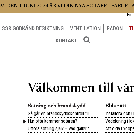
 M DEN 1 JUNI 2024 ÄR VI DIN NYA SOTARE I FÄRGE
En d
SSR GODKÄND BESIKTNING
VENTILATION
RADON
T
KONTAKT
Välkommen till vå
Sotning och brandskydd
Elda rätt
Så går en brandskyddskontroll till
Installera och u
Hur ofta kommer sotaren?
Vedeldning i lo
Utföra sotning själv – vad gäller?
Att elda i vedp