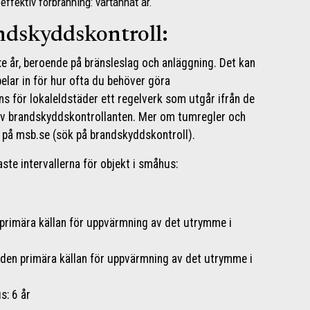
ffektiv förbränning: vartannat år.
andskyddskontroll:
 6:e år, beroende på bränsleslag och anläggning. Det kan
lar in för hur ofta du behöver göra
ns för lokaleldstäder ett regelverk som utgår ifrån de
av brandskyddskontrollanten. Mer om tumregler och
a på msb.se (sök på brandskyddskontroll).
aste intervallerna för objekt i småhus:
 primära källan för uppvärmning av det utrymme i
 den primära källan för uppvärmning av det utrymme i
s: 6 år