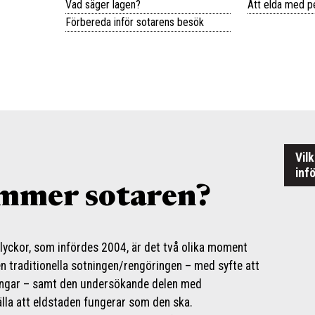
Vad säger lagen?
Att elda med pe
Förbereda inför sotarens besök
Vil
inf
mmer sotaren?
yckor, som infördes 2004, är det två olika moment
en traditionella sotningen/rengöringen – med syfte att
ningar – samt den undersökande delen med
älla att eldstaden fungerar som den ska.