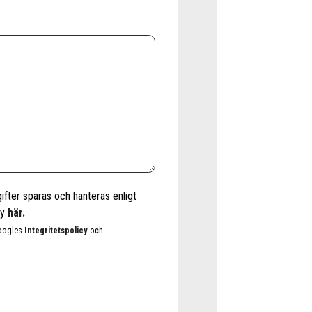
fter sparas och hanteras enligt
cy
här.
Googles
Integritetspolicy
och