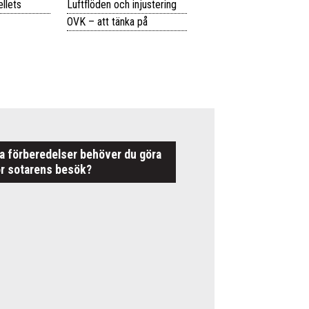
llets
Luftflöden och injustering
OVK – att tänka på
ka förberedelser behöver du göra
ör sotarens besök?