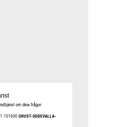
änst
undtjänst om dina frågor.
71-101600
ORUST-UDDEVALLA-