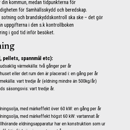
 av din kommun, medan tidpunkterna för
ndigheten för Samhällsskydd och beredskap.
är sotning och brandskyddskontroll ska ske – det gör
n uppgifterna i den s.k kontrollboken
ring i god tid inför besöket.
ning
, pellets, spannmål etc):
saklig värmekälla: två gånger per år
set eller det rum den är placerad i: en gång per år
mekälla: vart tredje år (eldning mindre än 500kg/år)
ds säsongsvis: vart tredje år.
ingsolja, med märkeffekt över 60 kW: en gång per år
ningsolja, med märkeffekt högst 60 kW: vartannat år
llhörande eldningsapparatur har en konstruktion som ur