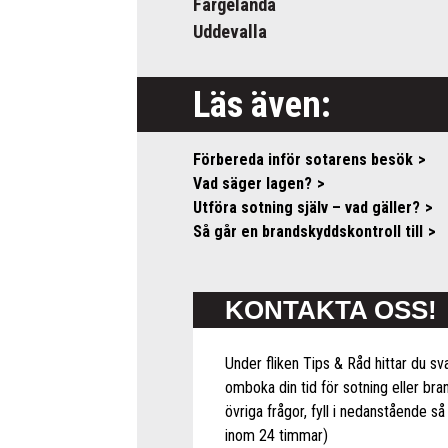
Färgelanda
Uddevalla
Läs även:
Förbereda inför sotarens besök
Vad säger lagen?
Utföra sotning själv – vad gäller?
Så går en brandskyddskontroll till
KONTAKTA OSS!
Under fliken Tips & Råd hittar du sva
omboka din tid för sotning eller bra
övriga frågor, fyll i nedanstående så 
inom 24 timmar)